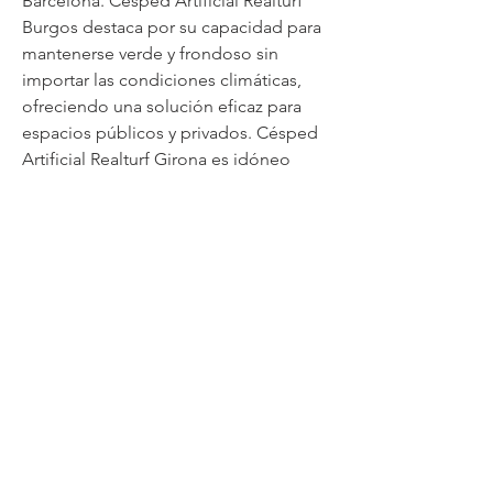
Barcelona. Césped Artificial Realturf 
Burgos destaca por su capacidad para 
mantenerse verde y frondoso sin 
importar las condiciones climáticas, 
ofreciendo una solución eficaz para 
espacios públicos y privados. Césped 
Artificial Realturf Girona es idóneo 
para aquellos que valoran tanto la 
belleza como la funcionalidad en sus 
áreas verdes, combinando tecnología 
avanzada y diseño innovador.
OFFICE INFO
BIC America
4982 4th Street, Irwindale, CA 91706
P)
877-558-4242
(4BIC)
Ext. #1 Sales & General Questions