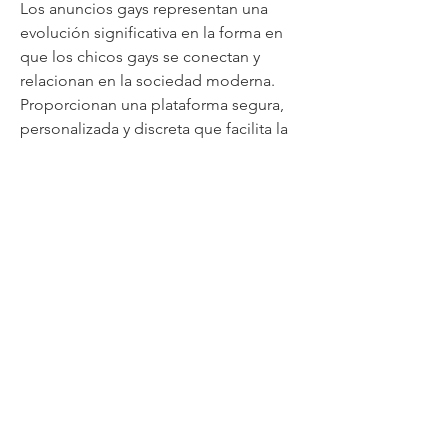
Los anuncios gays representan una 
evolución significativa en la forma en 
que los chicos gays se conectan y 
relacionan en la sociedad moderna. 
Proporcionan una plataforma segura, 
personalizada y discreta que facilita la 
formación de conexiones auténticas y 
enriquecedoras. Al promover la 
autoexpresión y garantizar la 
privacidad, estos anuncios juegan un 
papel crucial en el empoderamiento 
de los chicos gays, ayudándoles a 
construir una vida plena y satisfactoria. 
En un mundo que sigue avanzando 
hacia la igualdad y la inclusión, los 
anuncios gays son un testimonio del 
progreso y una herramienta esenci